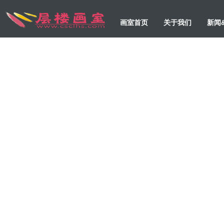
画室首页
关于我们
新闻