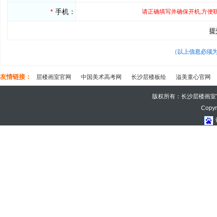
*
手机：
请正确填写并确保开机,方便
（以上信息必须
友情链接：
层楼画室官网
中国美术高考网
长沙层楼板绘
溢美童心官网
版权所有：长沙层楼画室官
Copy