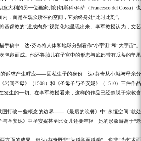
利的另一位画家弗朗切斯科•科萨（Francesco del Cossa）也
画面内，而是在观众所在的空间，它始终身处“此时此刻”。
将基督教的“道成肉身”视觉化地呈现出来。李军教授认为，文艺
描手稿中，达•芬奇将人体和地球分别看作“小宇宙”和“大宇宙”。
层次包裹而成。他还将胎儿在子宫中的形态与底部带有瓜蒂的坚果
”的诉求产生呼应——因私生子的身份，达•芬奇从小就与母亲分
间圣母》（1508）和《圣母子与圣安妮》（1510）三件作品
正在发生的一切。在李军教授看来，这样的作品已经超脱于宗教含
试图打破一些概念的边界——《最后的晚餐》中“永恒空间”就处
母子与圣安妮》中圣安妮甚至比女儿还要年轻，她的形象游离于“老
两方面的成果，但达•芬奇既非“为科学而科学”，也非“为艺术而