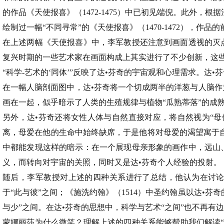
的作品《天使报喜》（1472-1475）中已初见端倪。此外，根据法国艺
绘制过一幅“不同寻常”的《天使报喜》（1470-1472），
在上述两幅《天使报喜》中，李军教授还注意到画面透视的灭
复兴时期的一些艺术家在画面构成上其实进行了不少创新，这些
“科学-艺术的‘同体’”反映了达•芬奇的宇宙观和心理需求。达
在一幅人脑剖面图中，达•芬奇将一个切成两半的洋葱与人脑
画在一起，似乎暗示了人类的生殖规律与植物“瓜熟蒂落”的成
另外，达•芬奇还将女性人体与自然直接对应，将自然视为“母
离，母爱在他的生命中始终缺席，于是他将对母爱的渴望寓于自然
中都能发现这样的暗示：在一个展现母亲形象的画作中，远山
义，而转向对宇宙的关照，同时又是达•芬奇个人经验的投射。
随后，李军教授对上述的四种关系进行了总结，他认为在讨论达
于“此与彼”之间；《施洗约翰》（1514）中圣约翰虽以达•
与少”之间。在达•芬奇的思想中，科学与艺术“之间”也不再有
蒙娜丽莎为什么微笑？理解上述的四种关系能够帮助我们解读“蒙