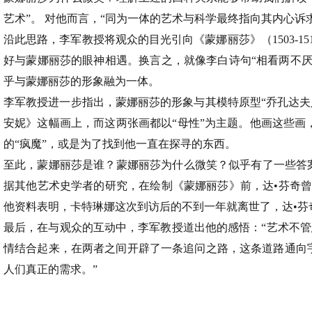
艺术”。 对他而言，“同为一体的艺术与科学最终指向其内心诉
沿此思路，李军教授将观众的目光引向《蒙娜丽莎》（1503-
好与蒙娜丽莎的眼神相遇。换言之，就像李白诗句“相看两不厌
乎与蒙娜丽莎的形象融为一体。
李军教授进一步指出，蒙娜丽莎的形象与其模特原型“乔孔达夫
安妮》这幅画上，而这两张画都以“母性”为主题。他画这些
的“疯魔”，或是为了找到他一直在探寻的东西。
至此，蒙娜丽莎是谁？蒙娜丽莎为什么微笑？似乎有了一些答案
据其他艺术史学者的研究，在绘制《蒙娜丽莎》前，达•芬奇曾
他资料表明，卡特琳娜这次到访后的不到一年就离世了，达•芬
最后，在与观众的互动中，李军教授道出他的感悟：“艺术不管
情结合起来，在两者之间开辟了一条追问之路，这条道路通向宇
人们真正的需求。”