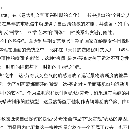
答。
ardt）在《意大利文艺复兴时期的文化》一书中提出的“全能之人”（l’
曾在早年的求职信中就强调了自己跨领域的才能，其遗留下的手
‘反’科学”、“科学-艺术的‘同体’”四种关系出发进行阐述。
艺术中的科学”。意大利早期文艺复兴时期的画家在绘制女性肖像
现在画面的光线之中：比如在《美丽的费隆妮叶夫人》（1495-
蕴性的瞬间”的描绘，这种“瞬间”是达•芬奇对关于运动不可分
一时刻的结束与下一时刻的开始“之间”。
法”之中，达•芬奇认为空气的质感造成了远近景物清晰度的差异
研究，为了刻画蒙娜丽莎的嘴型，达•芬奇对人类面部肌肉的运动
学中的艺术”。作为发明家和设计师的达•芬奇，如果没有高超的
失蜡法制作脑腔模型，这显然得益于他制作青铜雕塑的经验。由
军教授强调自己探讨的是达•芬奇绘画作品中“反常规”表达的原因
误”，而是因为他要将这一宗教场景定格在一个不属于过去，也不