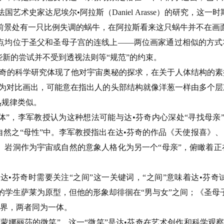
术史家达尼埃尔•阿拉斯（Daniel Arasse）的研究，这一时期意大
作品的前景处有一只比例失调的蜗牛，在阿拉斯看来这只蜗牛并不在
点均位于圣父和圣母子宫的连线上——两位画家通过相似的方式
新的尝试并不受到透视法则等“规范”的约束。
•芬奇的科学研究体现了他对宇宙奥秘的探求，在关于人体结构的素
作为对比画出，可能意在指出人的头部结构就像洋葱一样由多个
熟规律类似。
体”，李军教授认为这种想法可能与达•芬奇内心深处“寻找母亲
之“母性”中。李军教授指出在达•芬奇的作品《天使报喜》、《岩
、岩洞作为宇宙或自然的意象人格化为另一个“母亲”，俯瞰着
•芬奇时需要关注“之间”这一关键词，“之间”意味着达•芬奇
芬奇的学生萨莱为原型，但他的形象却徘徊在“男与女”之间；《圣
边界，两者同为一体。
娜丽莎的微笑”，这一“微笑”是达•芬奇在艺术创作和科学观察