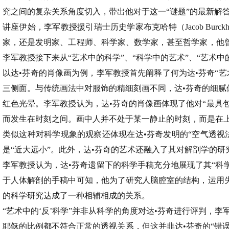
究之间的复杂关系角度切入，带出他对于这一“谜题”的最新解
讲座伊始，李军教授援引瑞士历史学家布克哈特（Jacob Burckh
家，还是发明家、工程师、科学家、数学家，甚至哲学家，他
李军教授接下来从“艺术中的科学”、“科学中的艺术”、“艺术中的
以达•芬奇的肖像画为例，李军教授首先阐释了何为达•芬奇“
三侧面。与传统画法中对服饰的精细刻画不同，达•芬奇的细腻体
红色光晕。李军教授认为，达•芬奇的肖像画体现了他对“最具包
而发生在时刻之间。画中人并不处于某一静止的时刻，而是在上
类似这种对科学现象的观察还体现在达•芬奇发明的“空气透视
是“近大远小”。此外，达•芬奇的艺术还融入了其对解剖学的
李军教授认为，达•芬奇遗留下的科学手稿充分地展现了其“科
于人体解剖的手稿中可知，他为了研究人脑腔室的结构，运用
的科学研究达成了一种相辅相成的关系。
“艺术中的‘反’科学”并非从科学的角度对达•芬奇进行评判，李
耶稣的比例都不符合正常的透视关系，但这并非达•芬奇的“错