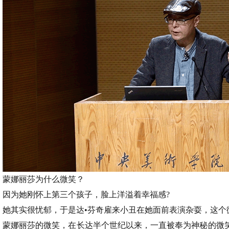
蒙娜丽莎为什么微笑？
因为她刚怀上第三个孩子，脸上洋溢着幸福感?
她其实很忧郁，于是达•芬奇雇来小丑在她面前表演杂耍，这个
蒙娜丽莎的微笑，在长达半个世纪以来，一直被奉为神秘的微笑