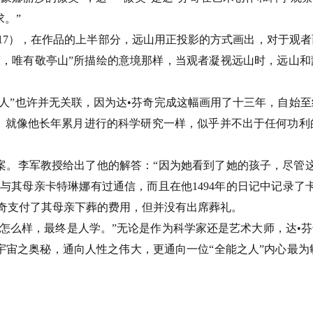
求。”
1517），在作品的上半部分，远山用正投影的方式画出，对于
，唯有敬亭山”所描绘的意境那样，当观者凝视远山时，远山和
人”也许并无关联，因为达•芬奇完成这幅画用了十三年，自始
画，就像他长年累月进行的科学研究一样，似乎并不出于任何功
。李军教授给出了他的解答：“因为她看到了她的孩子，尽管这
与其母亲卡特琳娜有过通信，而且在他1494年的日记中记录了
奇支付了其母亲下葬的费用，但并没有出席葬礼。
怎么样，最终是人学。”无论是作为科学家还是艺术大师，达•芬
宙之奥秘，通向人性之伟大，更通向一位“全能之人”内心最为敏