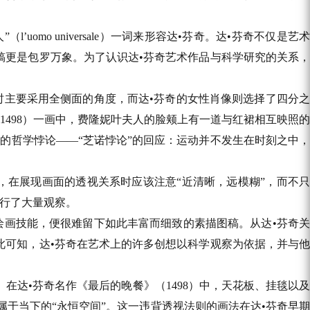
uomo universale）一词来形容达•芬奇。达•芬奇不仅是艺术
稿更是包罗万象。为了认识达•芬奇艺术作品与科学研究的关系，
时主要采用全侧面的角度，而达•芬奇的女性肖像则选择了四分之
1498）一画中，费隆妮叶夫人的脸颊上有一道与红裙相互映照的
性的哲学悖论——“芝诺悖论”的回应：运动并不发生在时刻之中，
，在展现画面的透视关系时应该注意“近清晰，远模糊”，而不只
进行了大量观察。
绘画技能，便很难留下如此丰富而细致的素描图稿。从达•芬奇关
此可知，达•芬奇在艺术上的许多创想以科学观察为依据，并与他
。在达•芬奇名作《最后的晚餐》（1498）中，天花板、挂毯以及
属于当下的“永恒空间”。这一违背透视法则的画法在达•芬奇早期