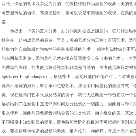
两种。快适的艺术以享受为目的，使愉快伴随作为感觉的表象；美的艺
可普遍传达的愉快。⑧康德指出，美可以说是审美理念的表现。在美的
发。
他提出一个美的艺术分类，划分的原则据说是随意的，⑨却相当独特
结合在一起构成完整的表达。于是，美的艺术分为三种：言语艺术、造型艺术
想象力的自由游戏作为知性的事务来操演的艺术”。感性和知性彼此不
的东西都应避免，因为美的艺术必须在双重意义上是自由的艺术：一方面不受
为理念的表现：前者使形象对视觉和触觉是可感的，后者使形象只对视觉是
Spiels der Empfindungen），康德指出，感觉只能由
觉两种感觉的游戏，即音乐和色彩艺术。康德采用问题化的处理方式，
觉。现在这两门艺术只涉及感官的调子，我们无法断定一种色彩或一个
远超出我们在知觉中直接评判时间划分比例的一切能力，因此有两种可
引入评判，因此与颜色和音调结合着的只是快意，而非组合的美。其次
不同强度中知觉到质的变化，而色阶和音阶的数目对于可把握的区别来
戏，要么解释为快适的感觉的游戏。唯有按前一种解释，音乐才完全表