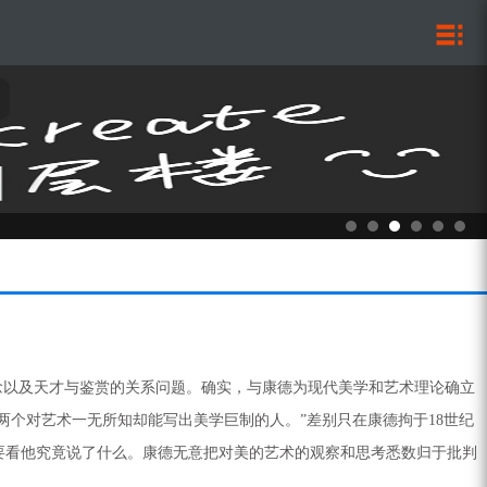
念以及天才与鉴赏的关系问题。确实，与康德为现代美学和艺术理论确立
最后两个对艺术一无所知却能写出美学巨制的人。”差别只在康德拘于18世纪
要看他究竟说了什么。康德无意把对美的艺术的观察和思考悉数归于批判