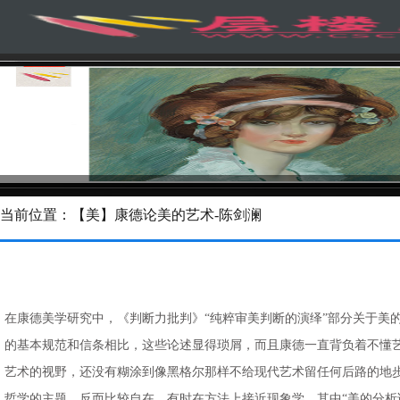
当前位置：【美】康德论美的艺术-陈剑澜
在康德美学研究中，《判断力批判》“纯粹审美判断的演绎”部分关于美
的基本规范和信条相比，这些论述显得琐屑，而且康德一直背负着不懂艺术的名
艺术的视野，还没有糊涂到像黑格尔那样不给现代艺术留任何后路的地
哲学的主题，反而比较自在，有时在方法上接近现象学，其中“美的分析