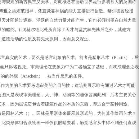
仿与规则的新古典主义美学。对此概念在德语世界流行影响甚大的英国诗
不受博雅之类规范指导，凭直觉靠神赐的能力直接进行创造。赫尔德曾经指
过天才即通过迅疾、活跃的自然力量才能产生，它也必须指望在自然力量
船舵。(20)赫尔德此处所言除了天才与鉴赏孰先孰后之外，其他方
、道德活动的性质及其先天原则，因而意义深远。
实的艺术，要么是感官幻象的艺术。前者是塑形艺术（Plastik），后
美；绘画只诉诸视觉。审美理念在想象力中为二者确立了基础，而构成理念之表
外观（Anschein），被当作反思的条件。
，当然，作为美的艺术要考虑审美的合目的性；建筑则展示唯有通过艺术才可能
意图只是表现审美理念，人、神、动物等的雕像皆属此列；后者主要关心
艺术，因为据说它包含着建筑作品的本质的东西，即适合于某种用途。
是园林艺术（）。园林是用形体来展示其形式的，为何算作绘画艺术？
。此类形体组合跟绘画一样仅供眼睛去看，触觉感官从中得不到任何直观