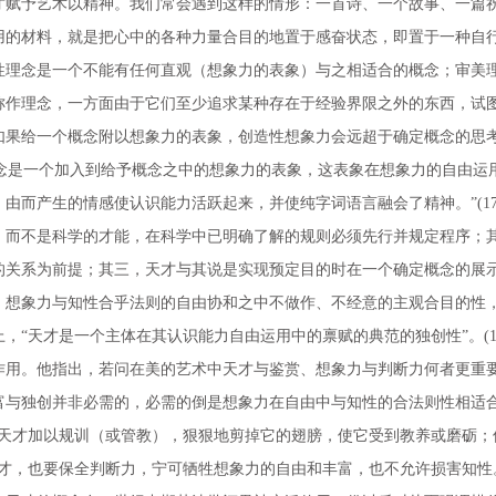
予艺术以精神。我们常会遇到这样的情形：一首诗、一个故事、一篇祝
用的材料，就是把心中的各种力量合目的地置于感奋状态，即置于一种自行
性理念是一个不能有任何直观（想象力的表象）与之相适合的概念；审美
称作理念，一方面由于它们至少追求某种存在于经验界限之外的东西，试
如果给一个概念附以想象力的表象，创造性想象力会远超于确定概念的思
美理念是一个加入到给予概念之中的想象力的表象，这表象在想象力的自由
而产生的情感使认识能力活跃起来，并使纯字词语言融会了精神。”(17
而不是科学的才能，在科学中已明确了解的规则必须先行并规定程序；其
的关系为前提；其三，天才与其说是实现预定目的时在一个确定概念的展
，想象力与知性合乎法则的自由协和之中不做作、不经意的主观合目的性
“天才是一个主体在其认识能力自由运用中的禀赋的典范的独创性”。(18
用。他指出，若问在美的艺术中天才与鉴赏、想象力与判断力何者更重要
富与独创并非必需的，必需的倒是想象力在自由中与知性的合法则性相适
对天才加以规训（或管教），狠狠地剪掉它的翅膀，使它受到教养或磨砺；
，也要保全判断力，宁可牺牲想象力的自由和丰富，也不允许损害知性。“