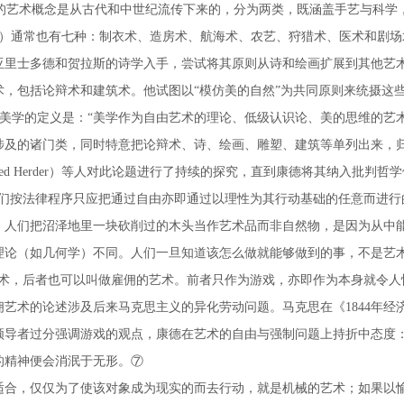
叶。此前的艺术概念是从古代和中世纪流传下来的，分为两类，既涵盖手艺与科学，也
rts）通常也有七种：制衣术、造房术、航海术、农艺、狩猎术、医术和剧场术。巴
亚里士多德和贺拉斯的诗学入手，尝试将其原则从诗和绘画扩展到其他艺
包括论辩术和建筑术。他试图以“模仿美的自然”为共同原则来统摄这些门类
“自由艺术”一词。他给美学的定义是：“美学作为自由艺术的理论、低级认识论、美
及的诸门类，同时特意把论辩术、诗、绘画、雕塑、建筑等单列出来，归入
ann Gottfried Herder）等人对此论题进行了持续的探究，直到康德将其纳入批判
按法律程序只应把通过自由亦即通过以理性为其行动基础的任意而进行的
，人们把沼泽地里一块砍削过的木头当作艺术品而非自然物，是因为从中
理论（如几何学）不同。人们一旦知道该怎么做就能够做到的事，不是艺术
艺术，后者也可以叫做雇佣的艺术。前者只作为游戏，亦即作为本身就令人
艺术的论述涉及后来马克思主义的异化劳动问题。马克思在《1844年
领导者过分强调游戏的观点，康德在艺术的自由与强制问题上持折中态度
的精神便会消泯于无形。⑦
合，仅仅为了使该对象成为现实的而去行动，就是机械的艺术；如果以愉