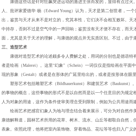
康德这些话是针对狂飙突进运动的激进主张而发的，显得有点过火。天
人、批评家爱德华·杨（Edward Young）认为，天才是第二创
出，鉴赏与天才从来不是对立的，究其本性，它们决不会相互败坏。天
中持存，否则不过是空气中的一声回响；鉴赏没有天才便不存在，而天才
面，尤其是关于天才的理解，与康德的观点并无实质区别。不过，由于
三、造型艺术
康德对造型艺术的论述颇多令人费解之处，用词的分别也是德语特有的。
者是绘画（Malerei）。这里“幻象”（Schein）一词仅仅是指
现的形象（Gestalt）或者是在形体的广延里给出的，或者是按形体在
塑形艺术包括雕塑艺术（Bildhauerkunst）和建筑艺术（Bau
的事物的概念，这些事物的形式不是以自然而是以一个任意目的为规定
人为对象的用途，这作为条件使审美理念受到限制，例如为公共用途而
绘画艺术把感官幻象人为地与理念结合着来展示，可分为对自然作美
康德解释道，园林艺术所用的花草、树木、流水、山丘等都取自自然，
表象。依照此理，他将把室内装饰物、穿着饰品、花坛等等也归入广义的绘