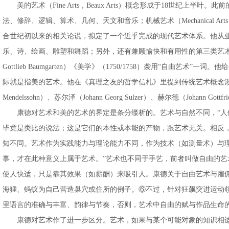
美的艺术（Fine Arts，Beaux Arts）概念形成于18世纪上半
法、修辞、逻辑、算术、几何、天文和音乐；机械艺术（Mechanical A
合世纪初以来的相关论说，拟定了一个近乎完成的现代艺术体系。他从
乐、诗、绘画、雕塑和舞蹈；另外，还有兼顾愉快和有用性的第三类艺术，
Gottlieb Baumgarten）《美学》（1750/1758）袭用
际就是指美的艺术。他在《真理之友的哲学信札》里提到传统艺术概念涉
Mendelssohn）、苏尔泽（Johann Georg Sulzer）、赫尔德（Joh
康德对艺术和美的艺术的界定是条分缕析的。艺术与自然不同，“人们
毕竟是类比的说法；这是它们的本性或本能的产物，跟艺术无关。相反
知不同。艺术作为实践能力与理论能力不同，作为技术（如测量术）与
事，才在此种意义上属于艺术。”艺术也不同于手艺，前者叫做自由的
使人快适，只是靠其效果（如薪酬）来吸引人。康德关于自由艺术与雇佣
海狸、蚂蚁为自己营造巢穴或住所的例子。⑥不过，针对狂飙突进运动
里语言的准确与丰富、韵律与节奏，否则，艺术中自由的赋与作品生命
康德对艺术作了进一步区分。艺术，如果与某个可能对象的知识相适