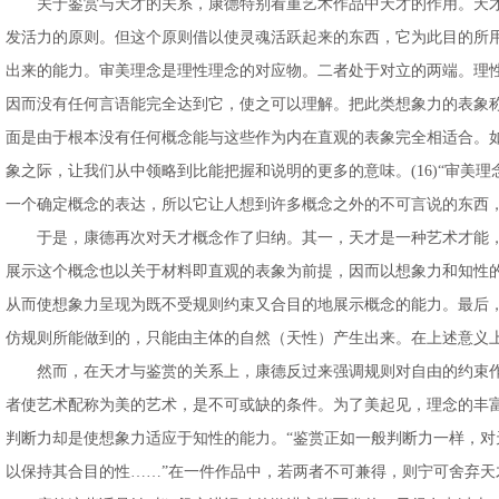
关于鉴赏与天才的关系，康德特别看重艺术作品中天才的作用。天才赋
发活力的原则。但这个原则借以使灵魂活跃起来的东西，它为此目的所
出来的能力。审美理念是理性理念的对应物。二者处于对立的两端。理
因而没有任何言语能完全达到它，使之可以理解。把此类想象力的表象
面是由于根本没有任何概念能与这些作为内在直观的表象完全相适合。
象之际，让我们从中领略到比能把握和说明的更多的意味。(16)“审
一个确定概念的表达，所以它让人想到许多概念之外的不可言说的东西，由
于是，康德再次对天才概念作了归纳。其一，天才是一种艺术才能，
展示这个概念也以关于材料即直观的表象为前提，因而以想象力和知性
从而使想象力呈现为既不受规则约束又合目的地展示概念的能力。最后
仿规则所能做到的，只能由主体的自然（天性）产生出来。在上述意义上，
然而，在天才与鉴赏的关系上，康德反过来强调规则对自由的约束作
者使艺术配称为美的艺术，是不可或缺的条件。为了美起见，理念的丰
判断力却是使想象力适应于知性的能力。“鉴赏正如一般判断力一样，
以保持其合目的性……”在一件作品中，若两者不可兼得，则宁可舍弃天才