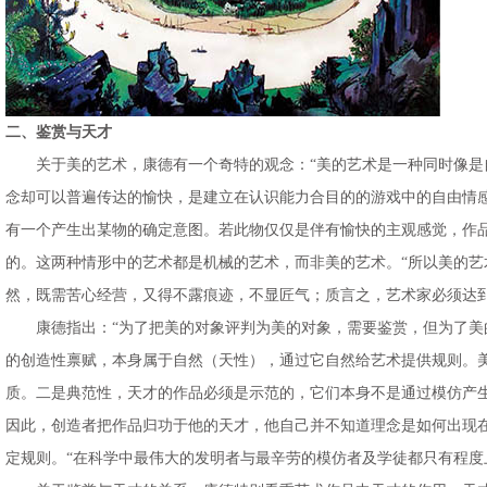
二、鉴赏与天才
关于美的艺术，康德有一个奇特的观念：“美的艺术是一种同时像是自
念却可以普遍传达的愉快，是建立在认识能力合目的的游戏中的自由情感
有一个产生出某物的确定意图。若此物仅仅是伴有愉快的主观感觉，作
的。这两种情形中的艺术都是机械的艺术，而非美的艺术。“所以美的艺
然，既需苦心经营，又得不露痕迹，不显匠气；质言之，艺术家必须达到
康德指出：“为了把美的对象评判为美的对象，需要鉴赏，但为了美的艺术
的创造性禀赋，本身属于自然（天性），通过它自然给艺术提供规则。
质。二是典范性，天才的作品必须是示范的，它们本身不是通过模仿产
因此，创造者把作品归功于他的天才，他自己并不知道理念是如何出现
定规则。“在科学中最伟大的发明者与最辛劳的模仿者及学徒都只有程度上