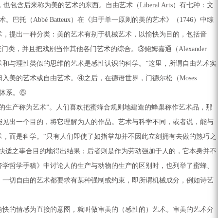
包含后来称为美的艺术的东西。自由艺术（Liberal Arts）有七种：文
托（Abbé Batteux）在《归于单一原则的美的艺术》（1746）中综
术，提出一种分类：美的艺术有别于机械艺术，以愉快为目的，包括音
，并且把戏剧当作其他各门艺术的综合。③鲍姆嘉通（Alexander
的思维的艺术和与理性类似的思维的艺术是感性认识的科学。”这里，所谓自由艺术实
美的艺术或自由艺术。④之后，在德语世界，门德尔松（Moses
哲学体系。⑤
生产称为艺术”。人们喜欢把蜜蜂合规则地建造的蜂巢称作艺术品，那
能见出一个目的，将它理解为人的作品。艺术与科学不同，或者说，能与
，而是科学。“只有人们即使了如指掌却并不因此立刻拥有去做的熟巧之
快适之事合目的地得出结果；后者则是作为劳动强加于人的，它本身并不
经济学哲学手稿》中讨论人的生产与动物的生产的区别时，也列举了蜜蜂、
：一切自由的艺术都要求有某种强制或约束，即所谓机械成分，例如诗艺
快的情感为直接的意图，就叫做审美的（感性的）艺术。审美的艺术分