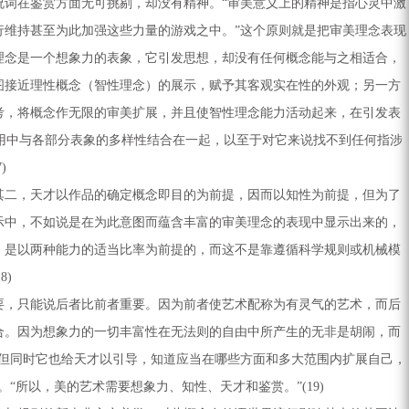
词在鉴赏方面无可挑剔，却没有精神。“审美意义上的精神是指心灵中激
维持甚至为此加强这些力量的游戏之中。”这个原则就是把审美理念表现
理念是一个想象力的表象，它引发思想，却没有任何概念能与之相适合，
图接近理性概念（智性理念）的展示，赋予其客观实在性的外观；另一方
考，将概念作无限的审美扩展，并且使智性理念能力活动起来，在引发表
运用中与各部分表象的多样性结合在一起，以至于对它来说找不到任何指涉
)
二，天才以作品的确定概念即目的为前提，因而以知性为前提，但为了
示中，不如说是在为此意图而蕴含丰富的审美理念的表现中显示出来的，
，是以两种能力的适当比率为前提的，而这不是靠遵循科学规则或机械模
)
，只能说后者比前者重要。因为前者使艺术配称为有灵气的艺术，而后
合。因为想象力的一切丰富性在无法则的自由中所产生的无非是胡闹，而
但同时它也给天才以引导，知道应当在哪些方面和多大范围内扩展自己，
所以，美的艺术需要想象力、知性、天才和鉴赏。”(19)