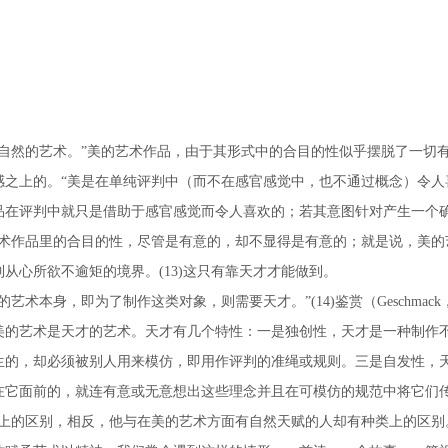
然的艺术。”美的艺术作品，由于其形式中的合目的性似乎摆脱了一切有
之上的。“美是在单纯评判中（而不在感官感觉中，也不通过概念）令人
品在评判中就只是借助于感官感觉而令人喜欢的；若其意图针对产生一个
术作品里的合目的性，尽管是有意的，却不显得是有意的；就是说，美的
从心所欲不逾矩的境界。(13)这只有靠天才才能做到。
本身，即为了制作这类对象，则需要天才。”(14)鉴赏（Geschma
美的艺术是天才的艺术。天才有几个特性：一是独创性，天才是一种制作
生的，却必须被别人用来模仿，即用作评判的准绳或规则。三是自发性，
在它面前的，就连有意或无意想出这些理念并且在可模仿的规范中将它们
的区别，相反，他与在美的艺术方面有自然天赋的人却有种类上的区别。”