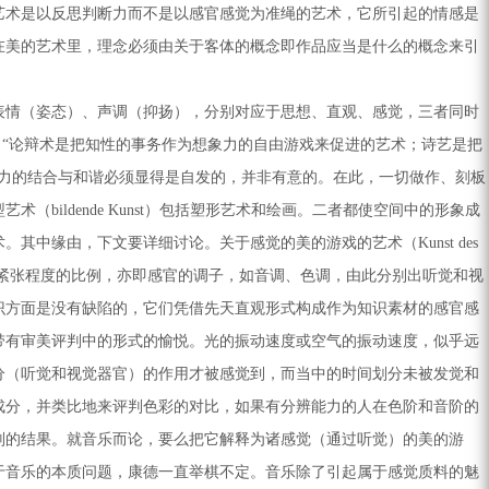
艺术是以反思判断力而不是以感官感觉为准绳的艺术，它所引起的情感是
在美的艺术里，理念必须由关于客体的概念即作品应当是什么的概念来引
情（姿态）、声调（抑扬），分别对应于思想、直观、感觉，三者同时
诗艺。“论辩术是把知性的事务作为想象力的自由游戏来促进的艺术；诗艺是把
力的结合与和谐必须显得是自发的，并非有意的。在此，一切做作、刻板
ildende Kunst）包括塑形艺术和绘画。二者都使空间中的形象成
缘由，下文要详细讨论。关于感觉的美的游戏的艺术（Kunst des
官的不同紧张程度的比例，亦即感官的调子，如音调、色调，由此分别出听觉和视
识方面是没有缺陷的，它们凭借先天直观形式构成作为知识素材的感官感
带有审美评判中的形式的愉悦。光的振动速度或空气的振动速度，似乎远
分（听觉和视觉器官）的作用才被感觉到，而当中的时间划分未被发觉和
成分，并类比地来评判色彩的对比，如果有分辨能力的人在色阶和音阶的
判的结果。就音乐而论，要么把它解释为诸感觉（通过听觉）的美的游
于音乐的本质问题，康德一直举棋不定。音乐除了引起属于感觉质料的魅