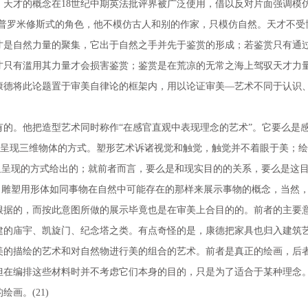
才的概念在18世纪中期英法批评界被广泛使用，借以反对片面强调模
世者，一个普罗米修斯式的角色，他不模仿古人和别的作家，只模仿自然。天才
才是自然力量的聚集，它出于自然之手并先于鉴赏的形成；若鉴赏只有通
只有滥用其力量才会损害鉴赏；鉴赏是在荒凉的无常之海上驾驭天才力量的
康德将此论题置于审美自律论的框架内，用以论证审美—艺术不同于认识
他把造型艺术同时称作“在感官直观中表现理念的艺术”。它要么是感官真
绘画在平面中呈现三维物体的方式。塑形艺术诉诸视觉和触觉，触觉并不着眼于
眼里呈现的方式给出的；就前者而言，要么是和现实目的的关系，要么是这目的的
kunst）。雕塑用形体如同事物在自然中可能存在的那样来展示事物的概念
根据的，而按此意图所做的展示毕竟也是在审美上合目的的。前者的主要
建的庙宇、凯旋门、纪念塔之类。有点奇怪的是，康德把家具也归入建筑
的描绘的艺术和对自然物进行美的组合的艺术。前者是真正的绘画，后者
但在编排这些材料时并不考虑它们本身的目的，只是为了适合于某种理念
画。(21)