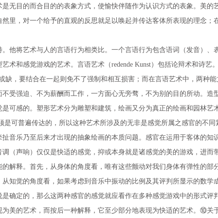
术是无目的而合目的的表象方式，使愉快伴随作为认识方式的表象。美的
自然里，对一个给予的直观的反思就足以唤起并传达客体所表现的理念；
。他将艺术与人的言语行为相类比。一个言语行为包含语词（发音）、表
和感觉游戏的艺术。言语艺术（redende Kunst）包括论辩术和
可或缺，要结合在一起则免不了强制和相互损害；而在言语艺术中，两种能
强迫、不为薪酬而工作，一方面心无旁骛，不为别的目的所动。造型艺术（b
可感的。塑形艺术分为雕塑和建筑，绘画又分为真正的绘画和园林艺术。其中
外部产生，而游戏必须是可普遍传达的，所以这种艺术所涉及的无非是感觉所属之感
牵扯音乐乃至后来才出现的抽象绘画的本质问题。感官在运用于客体的知
音调（声响）仅仅是快适的感觉，抑或本身就是诸感觉的美的游戏，进而
能的解释。首先，从身体的角度看，唯有这些颤动对我们身体有弹性的部
，从知觉的角度看，如果考虑到音乐中振动的比例及其评判所显示的数学
说是确定的，那么这两种感官的感觉就应看作在多种感觉游戏中的形式评
现为美的艺术，而按后一种解释，它至少部分地表现为快适的艺术。⑩关