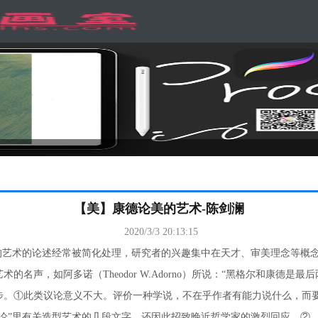
【美】康德论美的艺术-陈剑澜
2020/3/3 20:13:15
的艺术的论述经常被简化处理，研究者的兴趣集中在天才、审美理念等概
声，如阿多诺（Theodor W.Adorno）所说：“黑格尔和康德是
步。①此类议论意义不大。评价一种学说，不在乎作者有能力说什么，而
论”里有关造型艺术的几段文字，还因此招致晚近哲学家的激烈回应。②