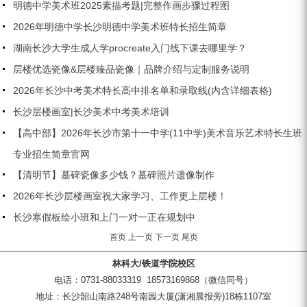
明德中学美术班2025素描考题|完整作画步骤过程图
2026年明德中学长沙明德中学美术班特长招生简章
湖南长沙大学生成人学procreate入门线下课去哪里学？
层楼优选瓷像&层楼臻品瓷像｜品牌介绍与定制服务说明
2026年长沙中考美术特长高中排名单和录取线(内含详细表格)
长沙层楼画室|长沙美术中考美术培训
【高中部】2026年长沙市第十一中学(11中学)美术音乐艺术特长生班
专业招生简章官网
【清明节】墓碑瓷像多少钱？墓碑照片遗像制作
2026年长沙层楼画室祝大家学习、工作更上层楼！
长沙寒假板绘小班和上门一对一正在规划中
首页
上一页
下一页
尾页
林科大/铁道学院校区
电话：0731-88033319 18573169868（微信同号）
地址：长沙韶山南路248号南园大厦(潇湘晨报旁)18栋1107室