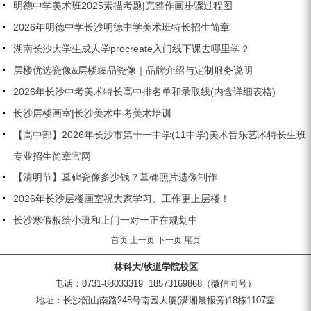
明德中学美术班2025素描考题|完整作画步骤过程图
2026年明德中学长沙明德中学美术班特长招生简章
湖南长沙大学生成人学procreate入门线下课去哪里学？
层楼优选瓷像&层楼臻品瓷像｜品牌介绍与定制服务说明
2026年长沙中考美术特长高中排名单和录取线(内含详细表格)
长沙层楼画室|长沙美术中考美术培训
【高中部】2026年长沙市第十一中学(11中学)美术音乐艺术特长生班
专业招生简章官网
【清明节】墓碑瓷像多少钱？墓碑照片遗像制作
2026年长沙层楼画室祝大家学习、工作更上层楼！
长沙寒假板绘小班和上门一对一正在规划中
首页
上一页
下一页
尾页
林科大/铁道学院校区
电话：0731-88033319 18573169868（微信同号）
地址：长沙韶山南路248号南园大厦(潇湘晨报旁)18栋1107室