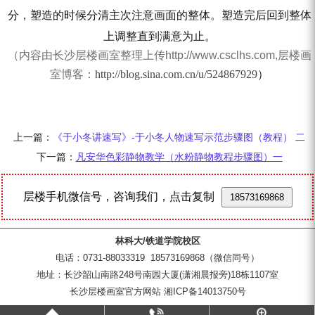
分，塑造的时候分清主次注意画面的整体。塑造完后回到整体
上调整直到满意为止。
（内容由长沙层楼画室整理上传http://www.csclhs.com,层楼画
室博客：
http://blog.sina.com.cn/u/524867929
）
标签：优秀水粉静物示范图 长沙层楼画室作品 凡安华色彩作
品
长沙学画画 长沙寒假美术培训 长沙美术培训班
上一篇
：
《于小冬讲速写》-于小冬人物速写示范步骤图（教程） 二
下一篇：
凡安华色彩静物教学（水粉静物教程步骤图）一
层楼手机微信号，咨询我们，点击复制
18573169868
林科大/铁道学院校区
电话：0731-88033319 18573169868（微信同号）
地址：长沙韶山南路248号南园大厦(潇湘晨报旁)18栋1107室
长沙层楼画室官方网站 湘ICP备14013750号