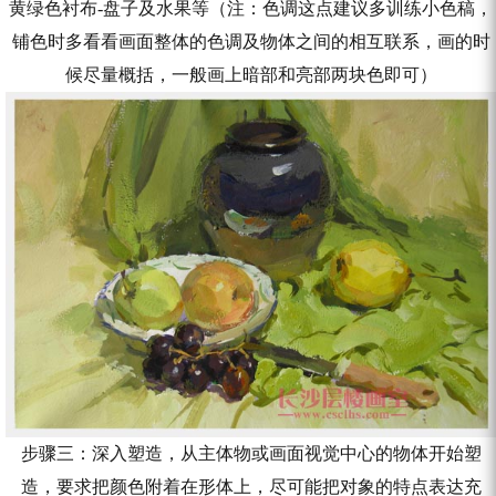
黄绿色衬布-盘子及水果等（注：色调这点建议多训练小色稿，
铺色时多看看画面整体的色调及物体之间的相互联系，画的时
候尽量概括，一般画上暗部和亮部两块色即可）
步骤三：深入塑造，从主体物或画面视觉中心的物体开始塑
造，要求把颜色附着在形体上，尽可能把对象的特点表达充